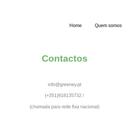
Home
Quem somos
Contactos
info@greeney.pt
(+351)918135732 /
(chamada para rede fixa nacional)