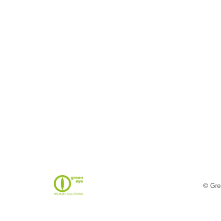
© Gre